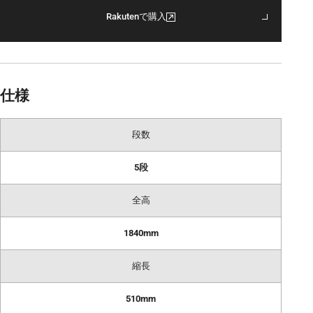
Rakutenで購入
仕様
段数
5段
全高
1840mm
縮長
510mm