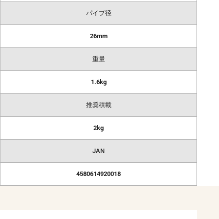
パイプ径
26mm
重量
1.6kg
推奨積載
2kg
JAN
4580614920018
CONTACT
お問い合わせ