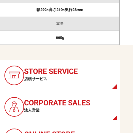
幅292×高さ210×奥行28mm
重量
660g
CONTACT
お問い合わせ
STORE
SERVICE
KODAK デジタルフォトフレ
店頭サービス
ーム
のお取扱に関する
CORPORATE
SALES
お問い合わせはこちらから
法人営業