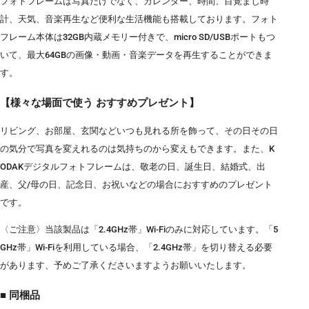
フォトフレームは写真だけでなく、カレンダー、時間、目覚まし時
計、天気、音楽再生など便利な生活機能も搭載しております。フォト
フレーム本体は32GB内蔵メモリー付きで、micro SD/USBポートもつ
いて、最大64GBの画像・動画・音楽データを再生することができま
す。
【様々な場面で使う おすすめプレゼント】
リビング、お部屋、玄関などいつも見れる所を飾って、その日その日
の気分で写真を変えれるのは気持ちのから変えもできます。また、K
ODAKデジタルフォトフレームは、敬老の日、誕生日、結婚式、出
産、父/母の日、記念日、お祝いなどの場合におすすめのプレゼント
です。
〈ご注意〉当該製品は「2.4GHz帯」Wi-Fiのみに対応しています。「5
GHz帯」Wi-Fiを利用している場合、「2.4GHz帯」を切り替える必要
があります、予めご了承くださいますようお願いいたします。
■ 同梱品