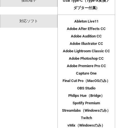
接続端子
USB Type-C（Type-A変換ア
ダプター付属）
対応ソフト
Ableton Live11
Adobe After Effects CC
Adobe Audition CC
Adobe Illustrator CC
Adobe Lightroom Classic CC
Adobe Photoshop CC
Adobe Premiere Pro CC
Capture One
Final Cut Pro（MacOSのみ）
OBS Studio
Philips Hue（Bridge）
Spotify Premium
Streamlabs（Windowsのみ）
Twitch
vMix（Windowsのみ）