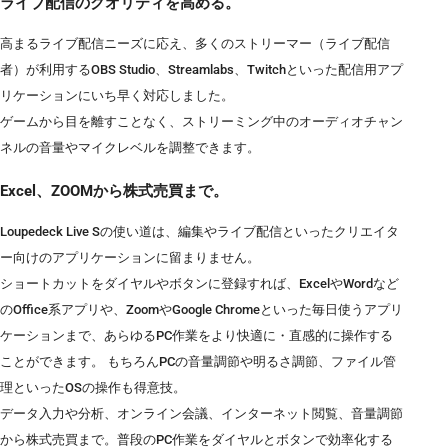
ライブ配信のクオリティを高める。
高まるライブ配信ニーズに応え、多くのストリーマー（ライブ配信
者）が利用するOBS Studio、Streamlabs、Twitchといった配信用アプ
リケーションにいち早く対応しました。
ゲームから目を離すことなく、ストリーミング中のオーディオチャン
ネルの音量やマイクレベルを調整できます。
Excel、ZOOMから株式売買まで。
Loupedeck Live Sの使い道は、編集やライブ配信といったクリエイタ
ー向けのアプリケーションに留まりません。
ショートカットをダイヤルやボタンに登録すれば、ExcelやWordなど
のOffice系アプリや、ZoomやGoogle Chromeといった毎日使うアプリ
ケーションまで、あらゆるPC作業をより快適に・直感的に操作する
ことができます。 もちろんPCの音量調節や明るさ調節、ファイル管
理といったOSの操作も得意技。
データ入力や分析、オンライン会議、インターネット閲覧、音量調節
から株式売買まで。普段のPC作業をダイヤルとボタンで効率化する