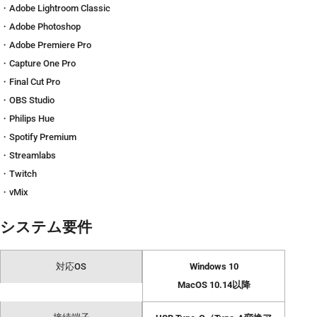
・Adobe Lightroom Classic
・Adobe Photoshop
・Adobe Premiere Pro
・Capture One Pro
・Final Cut Pro
・OBS Studio
・Philips Hue
・Spotify Premium
・Streamlabs
・Twitch
・vMix
システム要件
対応OS
Windows 10
MacOS 10.14以降